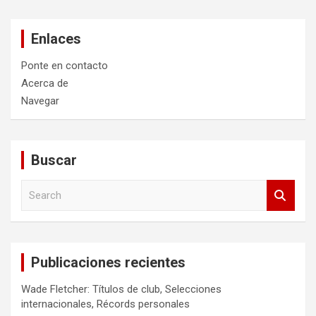
Enlaces
Ponte en contacto
Acerca de
Navegar
Buscar
S
e
a
r
c
Publicaciones recientes
h
Wade Fletcher: Títulos de club, Selecciones
internacionales, Récords personales