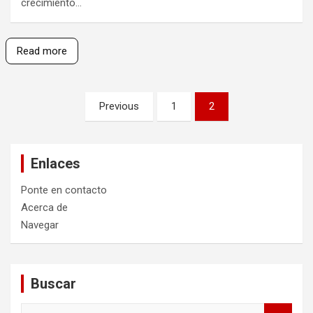
crecimiento…
Read more
Posts
Previous
1
2
pagination
Enlaces
Ponte en contacto
Acerca de
Navegar
Buscar
S