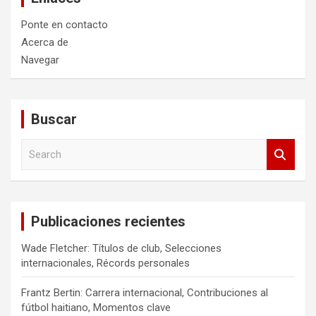
Ponte en contacto
Acerca de
Navegar
Buscar
S
e
a
r
c
Publicaciones recientes
h
Wade Fletcher: Títulos de club, Selecciones
internacionales, Récords personales
Frantz Bertin: Carrera internacional, Contribuciones al
fútbol haitiano, Momentos clave