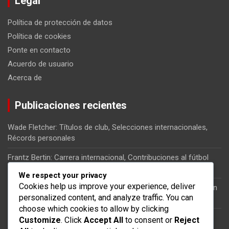
Legal
Política de protección de datos
Política de cookies
Ponte en contacto
Acuerdo de usuario
Acerca de
Publicaciones recientes
Wade Fletcher: Títulos de club, Selecciones internacionales,
Récords personales
Frantz Bertin: Carrera internacional, Contribuciones al fútbol
haitiano, Momentos clave
We respect your privacy
Cookies help us improve your experience, deliver
Kervens Belfort: Carrera internacional, Impacto en la selección
personalized content, and analyze traffic. You can
nacional, Partidos clave
choose which cookies to allow by clicking
Jean-Jacques Pierre: Papel en la selección nacional, Partidos
Customize
. Click
Accept All
to consent or
Reject
internacionales, Significado