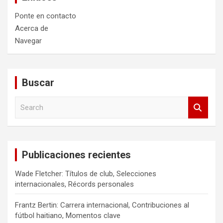
Ponte en contacto
Acerca de
Navegar
Buscar
S
e
a
r
c
Publicaciones recientes
h
Wade Fletcher: Títulos de club, Selecciones
internacionales, Récords personales
Frantz Bertin: Carrera internacional, Contribuciones al
fútbol haitiano, Momentos clave