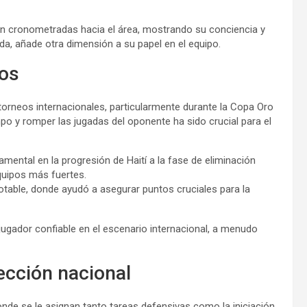
ien cronometradas hacia el área, mostrando su conciencia y
da, añade otra dimensión a su papel en el equipo.
eos
orneos internacionales, particularmente durante la Copa Oro
 y romper las jugadas del oponente ha sido crucial para el
ental en la progresión de Haití a la fase de eliminación
quipos más fuertes.
otable, donde ayudó a asegurar puntos cruciales para la
ador confiable en el escenario internacional, a menudo
lección nacional
de se le asignan tanto tareas defensivas como la iniciación