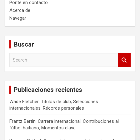
Ponte en contacto
Acerca de
Navegar
Buscar
S
e
a
r
c
Publicaciones recientes
h
Wade Fletcher: Títulos de club, Selecciones
internacionales, Récords personales
Frantz Bertin: Carrera internacional, Contribuciones al
fútbol haitiano, Momentos clave