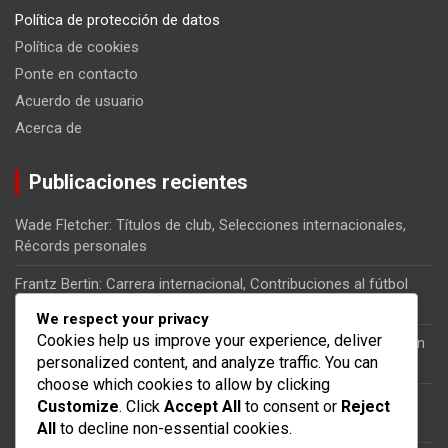
Política de protección de datos
Política de cookies
Ponte en contacto
Acuerdo de usuario
Acerca de
Publicaciones recientes
Wade Fletcher: Títulos de club, Selecciones internacionales,
Récords personales
Frantz Bertin: Carrera internacional, Contribuciones al fútbol
haitiano, Momentos clave
We respect your privacy
Cookies help us improve your experience, deliver
Kervens Belfort: Carrera internacional, Impacto en la selección
personalized content, and analyze traffic. You can
nacional, Partidos clave
choose which cookies to allow by clicking
Jean-Jacques Pierre: Papel en la selección nacional, Partidos
Customize
. Click
Accept All
to consent or
Reject
internacionales, Significado
All
to decline non-essential cookies.