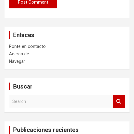
Enlaces
Ponte en contacto
Acerca de
Navegar
Buscar
S
e
a
r
c
Publicaciones recientes
h