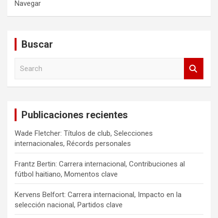
Navegar
Buscar
S
e
a
r
c
Publicaciones recientes
h
Wade Fletcher: Títulos de club, Selecciones
internacionales, Récords personales
Frantz Bertin: Carrera internacional, Contribuciones al
fútbol haitiano, Momentos clave
Kervens Belfort: Carrera internacional, Impacto en la
selección nacional, Partidos clave