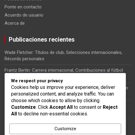
Ponte en contacto
Acuerdo de usuario
Acerca de
Publicaciones recientes
Wade Fletcher: Títulos de club, Selecciones internacionales,
Récords personales
Frantz Bertin: Carrera internacional, Contribuciones al fútbol
haitiano, Momentos clave
We respect your privacy
Cookies help us improve your experience, deliver
Kervens Belfort: Carrera internacional, Impacto en la selección
personalized content, and analyze traffic. You can
nacional, Partidos clave
choose which cookies to allow by clicking
Jean-Jacques Pierre: Papel en la selección nacional, Partidos
Customize
. Click
Accept All
to consent or
Reject
internacionales, Significado
All
to decline non-essential cookies.
Gerard Givens: Historia de vida, Trayectoria futbolística,
Customize
Perspectivas personales