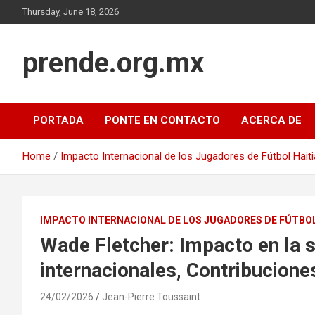
Skip
Thursday, June 18, 2026
to
content
prende.org.mx
PORTADA
PONTE EN CONTACTO
ACERCA DE
Home
Impacto Internacional de los Jugadores de Fútbol Hait
IMPACTO INTERNACIONAL DE LOS JUGADORES DE FÚTBO
Wade Fletcher: Impacto en la s
internacionales, Contribucione
24/02/2026
Jean-Pierre Toussaint