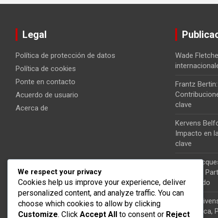
Legal
Publica
Política de protección de datos
Wade Fletcher
internaciona
Política de cookies
Ponte en contacto
Frantz Bertin:
Contribucion
Acuerdo de usuario
clave
Acerca de
Kervens Belfo
Impacto en la
clave
Jean-Jacques 
We respect your privacy
nacional, Par
Cookies help us improve your experience, deliver
Significado
personalized content, and analyze traffic. You can
Gerard Givens
choose which cookies to allow by clicking
futbolística,
Customize
. Click
Accept All
to consent or
Reject