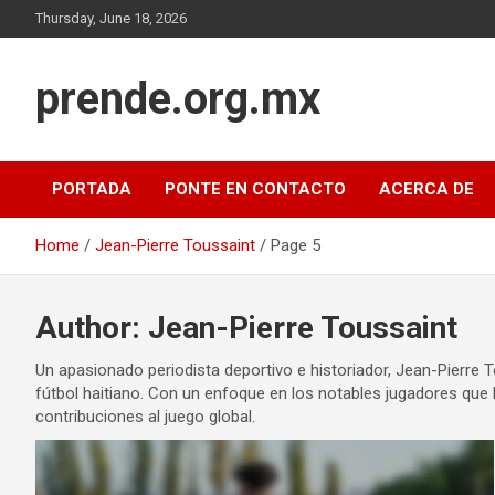
Skip
Thursday, June 18, 2026
to
content
prende.org.mx
PORTADA
PONTE EN CONTACTO
ACERCA DE
Home
Jean-Pierre Toussaint
Page 5
Author:
Jean-Pierre Toussaint
Un apasionado periodista deportivo e historiador, Jean-Pierre T
fútbol haitiano. Con un enfoque en los notables jugadores que h
contribuciones al juego global.