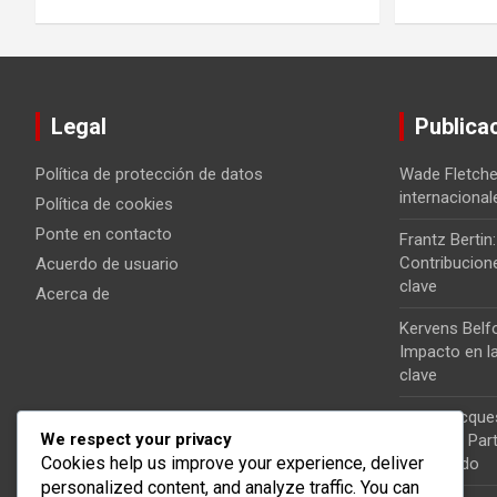
Legal
Publica
Política de protección de datos
Wade Fletcher
internaciona
Política de cookies
Ponte en contacto
Frantz Bertin:
Contribucion
Acuerdo de usuario
clave
Acerca de
Kervens Belfo
Impacto en la
clave
Jean-Jacques 
We respect your privacy
nacional, Par
Cookies help us improve your experience, deliver
Significado
personalized content, and analyze traffic. You can