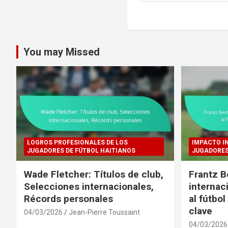
a
r
c
h
You may Missed
LOGROS PROFESIONALES DE LOS
IMPACTO I
JUGADORES DE FÚTBOL HAITIANOS
JUGADORES
Wade Fletcher: Títulos de club,
Frantz B
Selecciones internacionales,
internac
Récords personales
al fútbo
clave
04/03/2026
Jean-Pierre Toussaint
04/03/2026