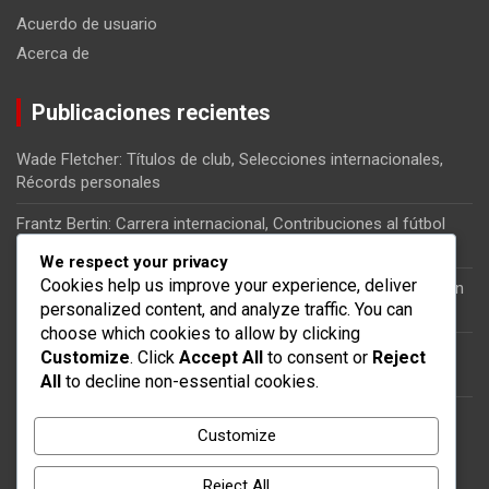
Acuerdo de usuario
Acerca de
Publicaciones recientes
Wade Fletcher: Títulos de club, Selecciones internacionales,
Récords personales
Frantz Bertin: Carrera internacional, Contribuciones al fútbol
haitiano, Momentos clave
We respect your privacy
Cookies help us improve your experience, deliver
Kervens Belfort: Carrera internacional, Impacto en la selección
personalized content, and analyze traffic. You can
nacional, Partidos clave
choose which cookies to allow by clicking
Jean-Jacques Pierre: Papel en la selección nacional, Partidos
Customize
. Click
Accept All
to consent or
Reject
internacionales, Significado
All
to decline non-essential cookies.
Gerard Givens: Historia de vida, Trayectoria futbolística,
Customize
Perspectivas personales
Reject All